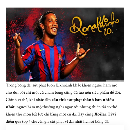
Trong bóng đá, sút phạt luôn là khoảnh khắc khiến người hâm mộ
chờ đợi bởi chỉ một cú chạm bóng cũng đủ tạo nên siêu phẩm để đời.
Chính vì thế, khi nhắc đến
cầu thủ sút phạt thành bàn nhiều
nhất
, người hâm mộ thường nghĩ ngay tới những thiên tài có thể
khiến thủ môn bất lực chỉ bằng một cú đá. Hãy cùng
Xoilac Tivi
điểm qua top 4 chuyên gia sút phạt vĩ đại nhất lịch sử bóng đá.