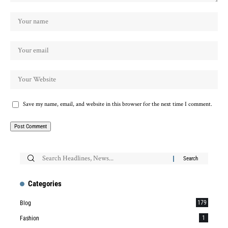
Save my name, email, and website in this browser for the next time I comment.
Categories
179
Blog
1
Fashion