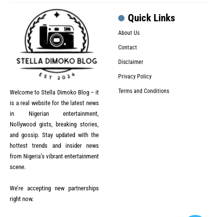
Quick Links
About Us
Contact
Disclaimer
Privacy Policy
Terms and Conditions
Welcome to Stella Dimoko Blog – it
is a real website for the latest news
in Nigerian entertainment,
Nollywood gists, breaking stories,
and gossip. Stay updated with the
hottest trends and insider news
from Nigeria’s vibrant entertainment
scene.
We’re accepting new partnerships
right now.