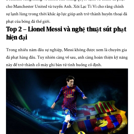
cho Manchester United và tuyển Anh. Xôi Lạc Ti Vi cho rằng chính
sự lạnh lùng trong thời khắc áp lực giúp anh trở thành huyền thoại đá
phạt của bóng đá thế giới.
Top 2 – Lionel Messi và nghệ thuật sút phạt
hiện đại
Trong nhiều năm đầu sự nghiệp, Messi không được xem là chuyên gia
đá phạt hàng đầu. Tuy nhiên càng về sau, anh càng hoàn thiện kỹ năng
này để trở thành cỗ máy ghi bàn từ tình huống cố định.