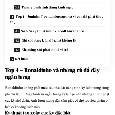
Tâm lý bình tĩnh đáng kinh ngạc
Top 1 – Juninho Pernambucano và vị vua đá phạt thực
thụ
Sở hữu kỹ thuật knuckleball huyền thoại
Ghi số lượng bàn đá phạt khổng lồ
Khả năng sút phạt ở mọi vị trí
Kết luận
Top 4 – Ronaldinho và những cú đá đầy
ngẫu hứng
Ronaldinho không phải mẫu cầu thủ đặt nặng tính kỷ luật trong từng
pha xử lý, nhưng chính sự ngẫu hứng ấy lại tạo nên những cú sút phạt
cực kỳ khó đoán. Anh luôn mang đến cảm giác có thể tạo siêu phẩm ở
bất kỳ khoảng cách nào.
Kỹ thuật tạo xoáy cực kỳ đặc biệt