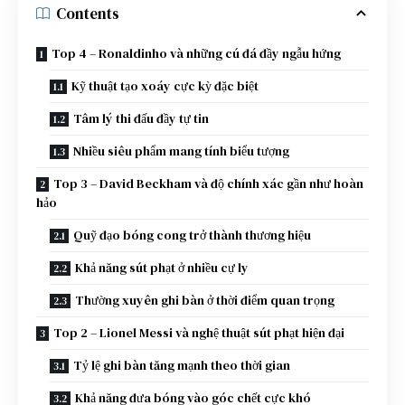
Contents
Top 4 – Ronaldinho và những cú đá đầy ngẫu hứng
Kỹ thuật tạo xoáy cực kỳ đặc biệt
Tâm lý thi đấu đầy tự tin
Nhiều siêu phẩm mang tính biểu tượng
Top 3 – David Beckham và độ chính xác gần như hoàn
hảo
Quỹ đạo bóng cong trở thành thương hiệu
Khả năng sút phạt ở nhiều cự ly
Thường xuyên ghi bàn ở thời điểm quan trọng
Top 2 – Lionel Messi và nghệ thuật sút phạt hiện đại
Tỷ lệ ghi bàn tăng mạnh theo thời gian
Khả năng đưa bóng vào góc chết cực khó